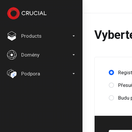
Vyberte
Products
Domény
Regis
Podpora
Přesu
Budu p